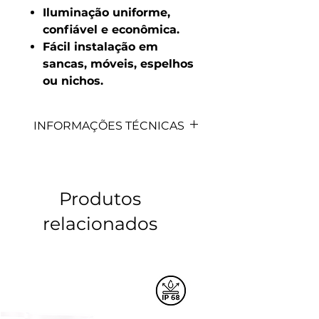
Iluminação uniforme,
confiável e econômica.
Fácil instalação em
sancas, móveis, espelhos
ou nichos.
INFORMAÇÕES TÉCNICAS
MODELO
LEDS
DC
IP
TEMP
Produtos
relacionados
011448
180LED/M
24V
20
3000K
011449
180LED/M
24V
20
4000K