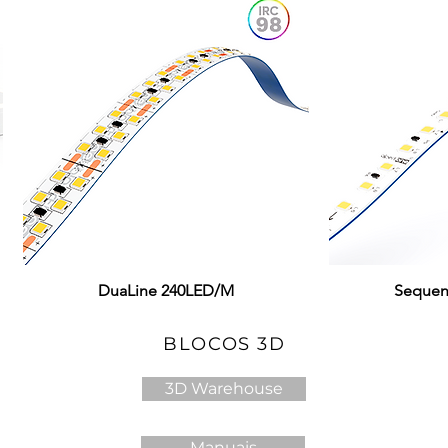
DuaLine 240LED/M
Visualização rápida
Sequen
Visual
BLOCOS 3D
3D Warehouse
Manuais