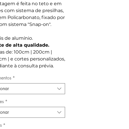
agem é feita no teto e em
s com sistema de presilhas,
em Policarbonato, fixado por
om sistema "Snap-on".
is de alumínio.
te de alta qualidade.
as de: 100cm | 200cm |
m | e cortes personalizados,
ante à consulta prévia.
entos
*
ionar
es
*
ionar
s
*