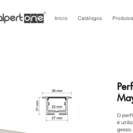
Início
Catálogos
Produto
Perf
Ma
O perf
é util
gesso.