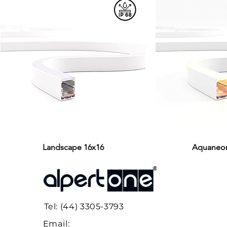
Visualização rápida
Landscape 16x16
Aquaneon
Visualiza
Tel: (44) 3305-3793
Email: