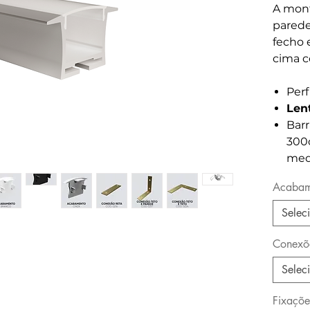
A mont
parede
fecho 
cima c
Perf
Len
Barr
300c
medi
Acabam
Selec
Conexõ
Selec
Fixaçõe