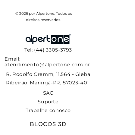
© 2026 por Alpertone. Todos os
direitos reservados.
Tel: (44) 3305-3793
Email:
atendimento@alpertone.com.br
Downlight Durell - LLB-S 20W
Light PRO+ 240LED/M
Light PRO+ 180LED/M
Light PRO+ 120LED/M
Sequencial 120LED/M
Light PRO 240LED/M
Light PRO 180LED/M
Light PRO 120LED/M
Aquaneon 16,5x16,5
DuaLine 240LED/M
Aquaneon 21x11,5
Light 240LED/M
Light 180LED/M
Light 120LED/M
RGB 60LED/M
R. Rodolfo Cremm, 11.564 - Gleba
Ribeirão, Maringá-PR, 87023-401
SAC
Suporte
Trabalhe conosco
BLOCOS 3D