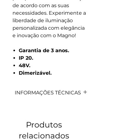
de acordo com as suas
necessidades. Experimente a
liberdade de iluminação
personalizada com elegância
e inovação com o Magno!
Garantia de 3 anos.
IP 20.
48V.
Dimerizável.
INFORMAÇÕES TÉCNICAS
CÓDIGO
APLICA. PERFIL
COMPRIMENTO
3012
MTP300/MTP200
1 Metro
Produtos
relacionados