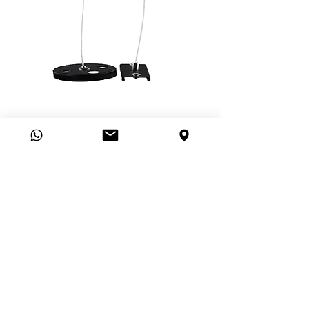
Magno - Kit cabo de aço para
Pendente
© 2026 por Alpertone. Todos os
direitos reservados.
Tel: (44) 3305-3793