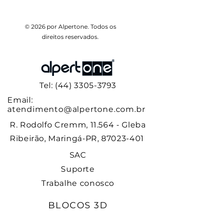
© 2026 por Alpertone. Todos os
direitos reservados.
Tel: (44) 3305-3793
Email:
atendimento@alpertone.com.br
Downlight Durell - LLB-S 20W
Light PRO+ 240LED/M
Light PRO+ 180LED/M
Light PRO+ 120LED/M
Sequencial 120LED/M
Light PRO 240LED/M
Light PRO 180LED/M
Light PRO 120LED/M
Aquaneon 16,5x16,5
DuaLine 240LED/M
Aquaneon 21x11,5
Light 240LED/M
Light 180LED/M
Light 120LED/M
RGB 60LED/M
R. Rodolfo Cremm, 11.564 - Gleba
Ribeirão, Maringá-PR, 87023-401
SAC
Suporte
Trabalhe conosco
BLOCOS 3D