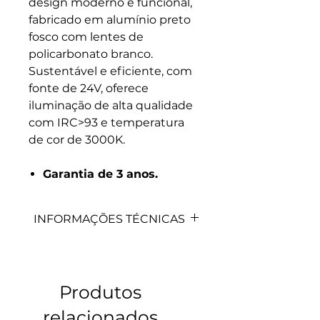
design moderno e funcional,
fabricado em alumínio preto
fosco com lentes de
policarbonato branco.
Sustentável e eficiente, com
fonte de 24V, oferece
iluminação de alta qualidade
com IRC>93 e temperatura
de cor de 3000K.
Garantia de 3 anos.
INFORMAÇÕES TÉCNICAS
CÓDIGO
MODELO
COR
10050
CONECTOR
PRETO
Produtos
"V"
relacionados