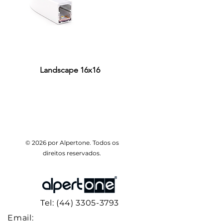
0231
180LED/M
12V
20
3000K
02322
180LED/M
12V
20
4000K
02312
180LED/M
12V
20
3000K
Landscape 16x16
© 2026 por Alpertone. Todos os
direitos reservados.
Tel: (44) 3305-3793
Email: