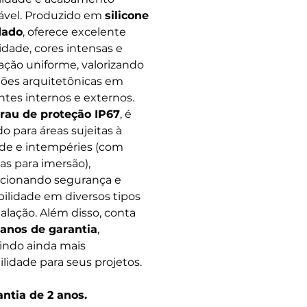
vel. Produzido em
silicone
dado
, oferece excelente
lidade, cores intensas e
ação uniforme, valorizando
ções arquitetônicas em
tes internos e externos.
rau de proteção IP67
, é
do para áreas sujeitas à
e e intempéries (com
vas para imersão),
cionando segurança e
bilidade em diversos tipos
talação. Além disso, conta
 anos de garantia
,
indo ainda mais
ilidade para seus projetos.
ntia de 2 anos.