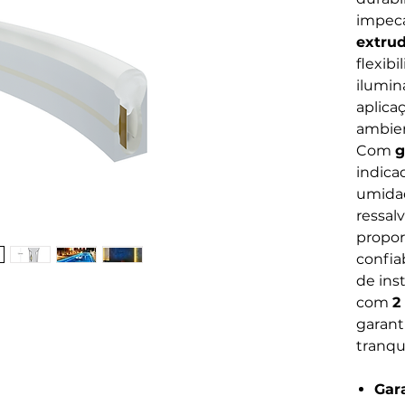
impecá
extru
flexibi
ilumin
aplica
ambien
Com
g
indica
umidad
ressal
propor
confia
de ins
com
2
garant
tranqu
Gara