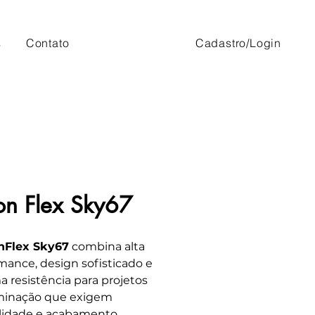
s
Contato
Cadastro/Login
n Flex Sky67
nFlex Sky67
combina alta
mance, design sofisticado e
 resistência para projetos
minação que exigem
lidade e acabamento