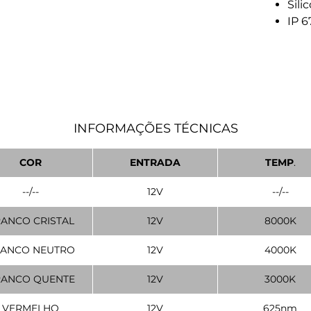
Sili
IP 6
INFORMAÇÕES TÉCNICAS
COR
ENTRADA
TEMP
.
--/--
12V
--/--
ANCO CRISTAL
12V
8000K
ANCO NEUTRO
12V
4000K
ANCO QUENTE
12V
3000K
VERMELHO
12V
625nm