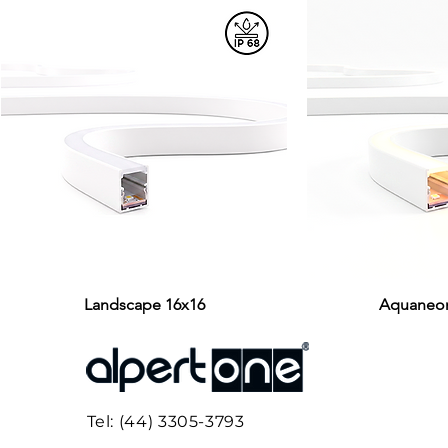
Visualização rápida
Landscape 16x16
Aquaneon
Visualiza
Tel: (44) 3305-3793