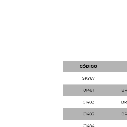
CÓDIGO
SKY67
01481
BR
01482
BR
01483
BR
01484