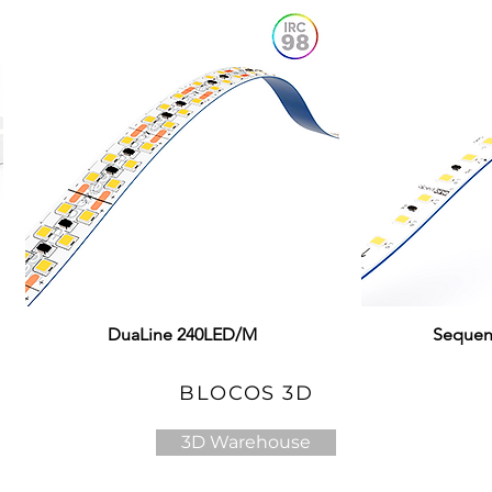
DuaLine 240LED/M
Visualização rápida
Sequen
Visual
BLOCOS 3D
3D Warehouse