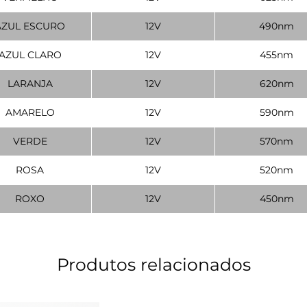
AZUL ESCURO
12V
490nm
AZUL CLARO
12V
455nm
LARANJA
12V
620nm
AMARELO
12V
590nm
VERDE
12V
570nm
ROSA
12V
520nm
ROXO
12V
450nm
Produtos relacionados