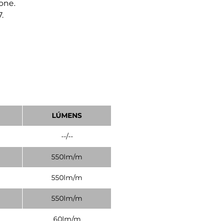
cone.
7.
LÚMENS
--/--
550lm/m
550lm/m
550lm/m
60lm/m