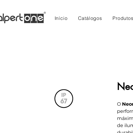
Início
Catálogos
Produto
Neo
O
Neo
perfor
máxima
de ilu
durabi