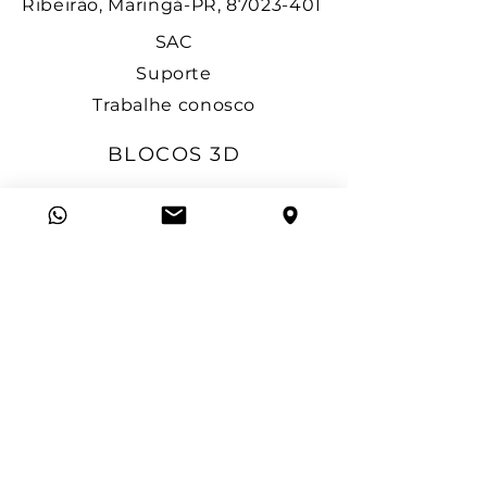
Ribeirão, Maringá-PR, 87023-401
SAC
Suporte
Trabalhe conosco
BLOCOS 3D
3D Warehouse
Manuais
Catálogos
Politica de privacidade
RECEBA NOSSA
NEWSLETTER