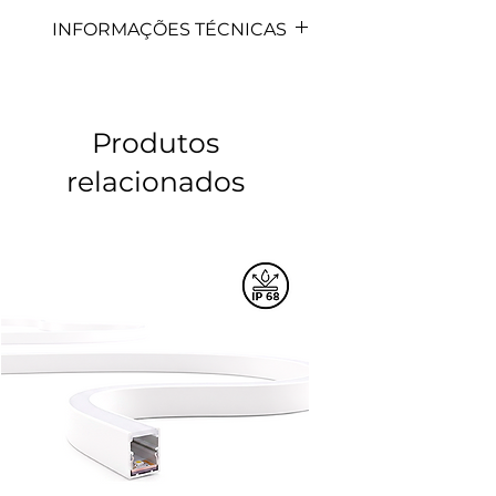
INFORMAÇÕES TÉCNICAS
CÓDIGO
MODELO
POTÊNCIA
011277/011279
ODC150-
10W
Produtos
10W
relacionados
011278/011280
ODC150-
10W
10W