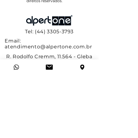
direitos reservados.
Tel: (44) 3305-3793
Email:
atendimento@alpertone.com.br
R. Rodolfo Cremm, 11.564 - Gleba
Ribeirão, Maringá-PR, 87023-401
SAC
Suporte
Trabalhe conosco
BLOCOS 3D
3D Warehouse