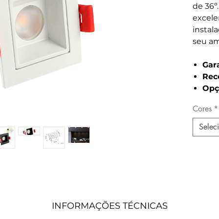
de 36º
excel
instal
seu am
Gar
Rec
Opç
Cores
*
Selec
INFORMAÇÕES TÉCNICAS