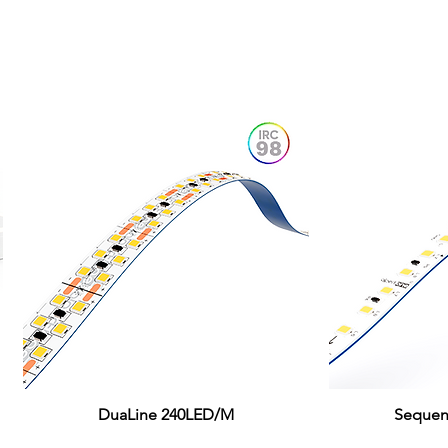
DuaLine 240LED/M
Visualização rápida
Sequen
Visual