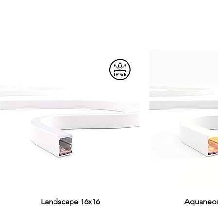
Visualização rápida
Landscape 16x16
Aquaneon
Visualiza