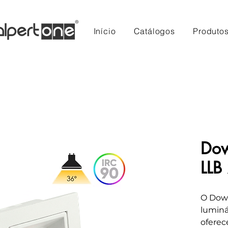
Início
Catálogos
Produto
Dow
LLB
O Down
luminá
oferec