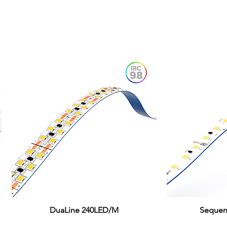
DuaLine 240LED/M
Visualização rápida
Sequen
Visual