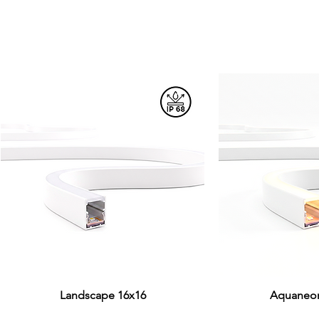
Visualização rápida
Landscape 16x16
Aquaneon
Visualiza