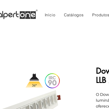
Início
Catálogos
Produto
Dow
LL
O Down
luminá
oferec