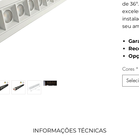
de 36º
excel
instal
seu am
Gar
Rec
Opç
Cores
*
Selec
INFORMAÇÕES TÉCNICAS