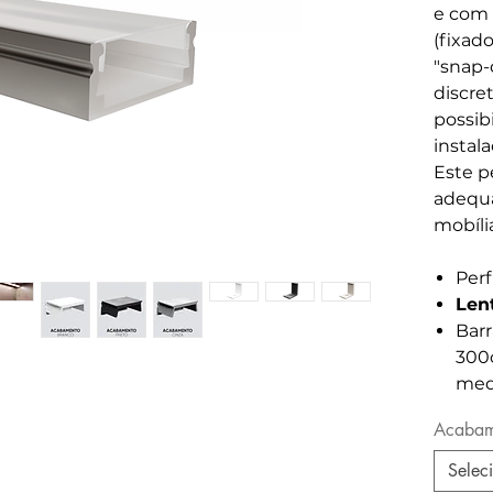
e com 
(fixad
"snap-
discre
possib
instala
Este p
adequa
mobíli
Perf
Len
Barr
300c
medi
Acabam
Selec