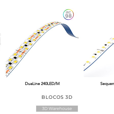
DuaLine 240LED/M
Visualização rápida
Sequen
Visual
BLOCOS 3D
3D Warehouse