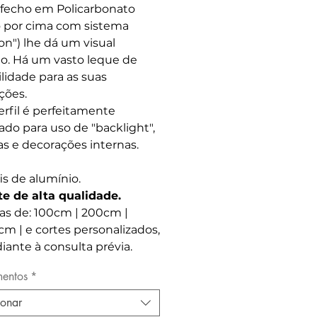
fecho em Policarbonato
o por cima com sistema
on") lhe dá um visual
to. Há um vasto leque de
ilidade para as suas
ções.
erfil é perfeitamente
do para uso de "backlight",
as e decorações internas.
is de alumínio.
te de alta qualidade.
as de: 100cm | 200cm |
m | e cortes personalizados,
ante à consulta prévia.
entos
*
ionar