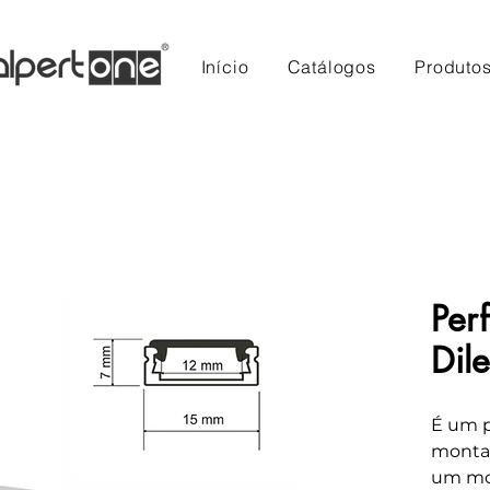
Início
Catálogos
Produto
Perf
Dile
É um p
monta
um mod